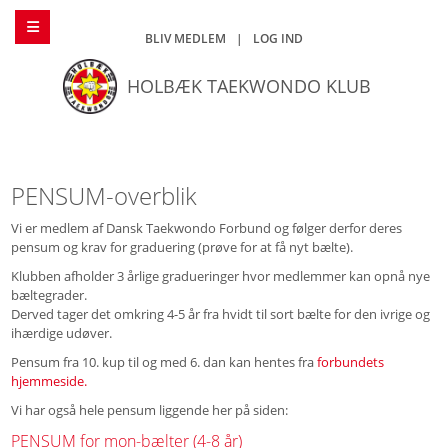
BLIV MEDLEM
|
LOG IND
HOLBÆK TAEKWONDO KLUB
PENSUM-overblik
Vi er medlem af Dansk Taekwondo Forbund og følger derfor deres
pensum og krav for graduering (prøve for at få nyt bælte).
Klubben afholder 3 årlige gradueringer hvor medlemmer kan opnå nye
bæltegrader.
Derved tager det omkring 4-5 år fra hvidt til sort bælte for den ivrige og
ihærdige udøver.
Pensum fra 10. kup til og med 6. dan kan hentes fra
forbundets
hjemmeside.
Vi har også hele pensum liggende her på siden:
PENSUM for mon-bælter (4-8 år)