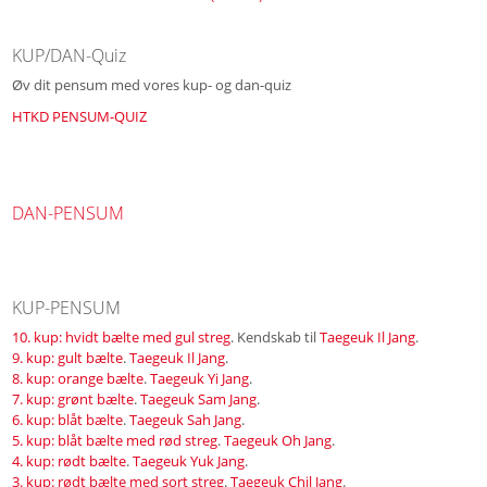
KUP/DAN-Quiz
Øv dit pensum med vores kup- og dan-quiz
HTKD PENSUM-QUIZ
DAN-PENSUM
KUP-PENSUM
10. kup: hvidt bælte med gul streg
. Kendskab til
Taegeuk Il Jang
.
9. kup: gult bælte
.
Taegeuk Il Jang
.
8. kup: orange bælte
.
Taegeuk Yi Jang
.
7. kup: grønt bælte
.
Taegeuk Sam Jang
.
6. kup: blåt bælte
.
Taegeuk Sah Jang
.
5. kup: blåt bælte med rød streg
.
Taegeuk Oh Jang
.
4. kup: rødt bælte
.
Taegeuk Yuk Jang
.
3. kup: rødt bælte med sort streg
.
Taegeuk Chil Jang
.