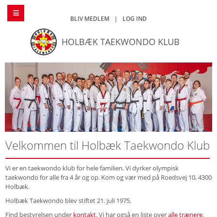
BLIV MEDLEM
|
LOG IND
HOLBÆK TAEKWONDO KLUB
Velkommen til Holbæk Taekwondo Klub
Vi er en taekwondo klub for hele familien. Vi dyrker olympisk
taekwondo for alle fra 4 år og op. Kom og vær med på Roedsvej 10, 4300
Holbæk.
Holbæk Taekwondo blev stiftet 21. juli 1975.
Find bestyrelsen under
kontakt
. Vi har også en liste over
alle trænere
.