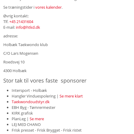
Se træningstider i
vores kalender
.
Øvrig kontakt:
Tlf.
+45 21431604
E-mail:
info@htkd.dk
adresse:
Holbæk Taekwondo klub
C/O Lars Mogensen
Roedsvej 10
4300 Holbæk
Stor tak til vores faste sponsorer
Intersport - Holbæk
Hangler Vinduespolering |
Se mere klart
Taekwondoudstyr.dk
EBH Byg - Tømrermester
KIRK grafisk
PlanLeg |
Se mere
LEJ MED CHANO
Frisk presset - Frisk Brygget - Frisk ristet