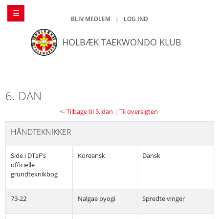
BLIV MEDLEM
|
LOG IND
HOLBÆK TAEKWONDO KLUB
6. DAN
<- Tilbage til 5. dan
|
Til oversigten
HÅNDTEKNIKKER
Side i DTaF’s
Koreansk
Dansk
officielle
grundteknikbog
73-22
Nalgae pyogi
Spredte vinger