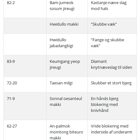
82-2
Bam-jumeok
Kastanje-næve slag
sosum jireugi
mod hals
Hwidullo makki
”Skubbe væk”
Hwidullo
”Fange og skubbe
jabadangkigi
væk”
83-9
Keumgang yeop
Diamant
jireugi
knytnæveslag til siden
72-20
Taesan milgi
Skubber et stort bjerg
71-9
Sonnal oesanteul
En hånds bjerg
makki
blokering med
knivhånd
62-27
An-palmok
Vride blokering med
momtong biteuro
inderside af underarm
makki