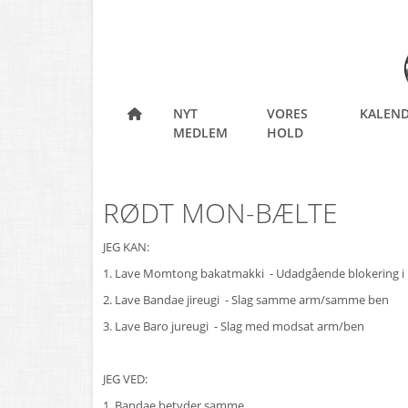
NYT
VORES
KALEN
MEDLEM
HOLD
RØDT MON-BÆLTE
JEG KAN:
1. Lave Momtong bakatmakki - Udadgående blokering i 
2. Lave Bandae jireugi - Slag samme arm/samme ben
3. Lave Baro jureugi - Slag med modsat arm/ben
JEG VED:
1. Bandae betyder samme