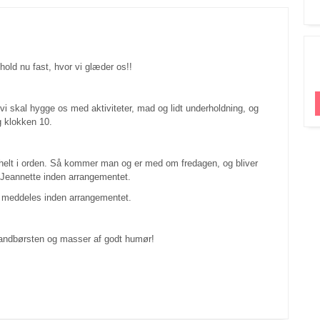
 hold nu fast, hvor vi glæder os!!
i skal hygge os med aktiviteter, mad og lidt underholdning, og
 klokken 10.
så helt i orden. Så kommer man og er med om fredagen, og bliver
 Jeannette inden arrangementet.
es meddeles inden arrangementet.
tandbørsten og masser af godt humør!